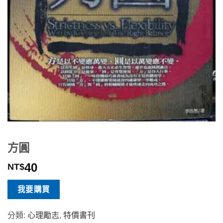
方圓
40
NT$
我要購買
分類:
心理勵志
,
特價書刊