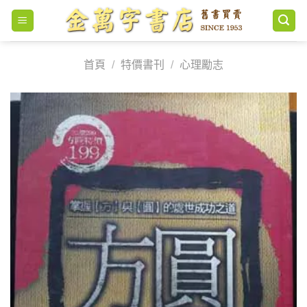
Skip
to
content
首頁
/
特價書刊
/
心理勵志