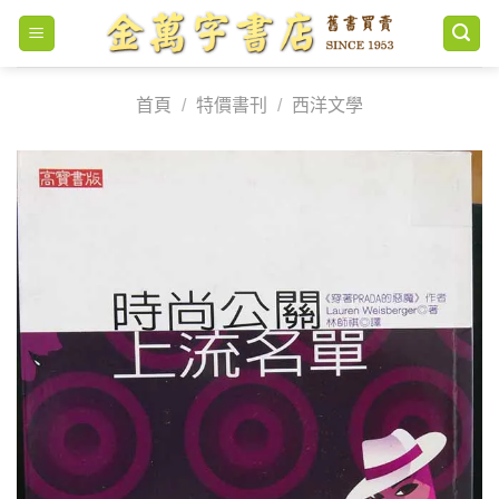
Skip
to
content
首頁
/
特價書刊
/
西洋文學