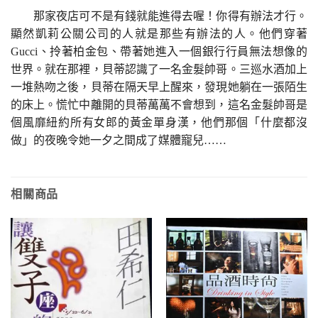
那家夜店可不是有錢就能進得去喔！你得有辦法才行。
顯然凱莉公關公司的人就是那些有辦法的人。他們穿著
Gucci、拎著柏金包、帶著她進入一個銀行行員無法想像的
世界。就在那裡，貝蒂認識了一名金髮帥哥。三巡水酒加上
一堆熱吻之後，貝蒂在隔天早上醒來，發現她躺在一張陌生
的床上。慌忙中離開的貝蒂萬萬不會想到，這名金髮帥哥是
個風靡紐約所有女郎的黃金單身漢，他們那個「什麼都沒
做」的夜晚令她一夕之間成了媒體寵兒……
相關商品