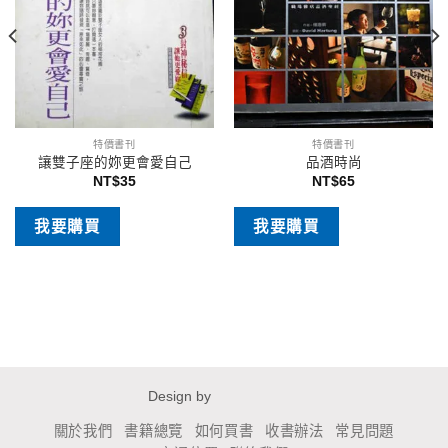
特價書刊
特價書刊
讓雙子座的妳更會愛自己
品酒時尚
NT$
35
NT$
65
我要購買
我要購買
Design by
關於我們
書籍總覽
如何買書
收書辦法
常見問題