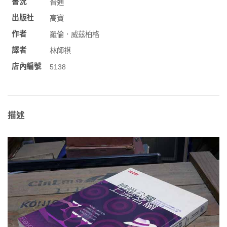
書況
普通
出版社
高寶
作者
羅倫．威茲柏格
譯者
林師祺
店內編號
5138
描述