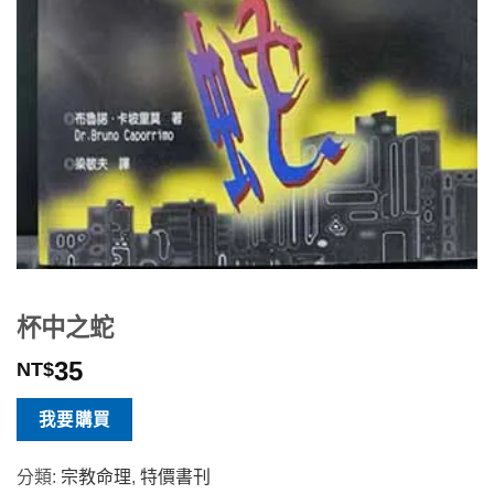
杯中之蛇
35
NT$
我要購買
分類:
宗教命理
,
特價書刊