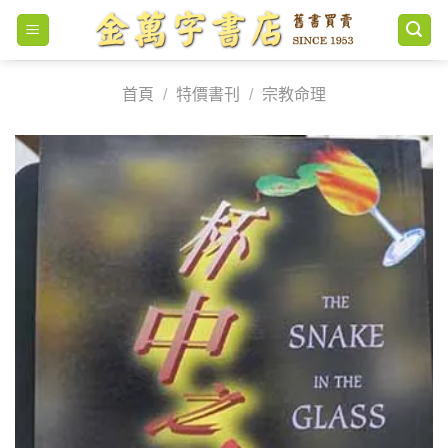
Skip
to
content
首頁
/
特價書刊
/
宗教命理