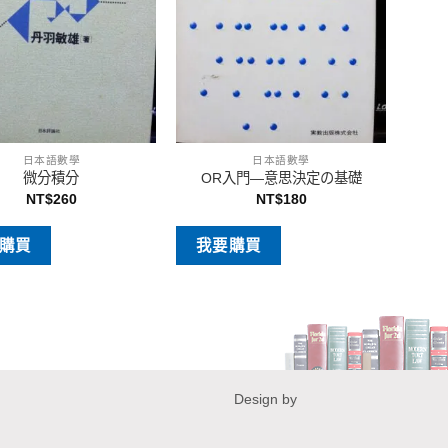
日本語數學
日本語數學
微分積分
OR入門―意思決定の基礎
NT$
260
NT$
180
購買
我要購買
Design by