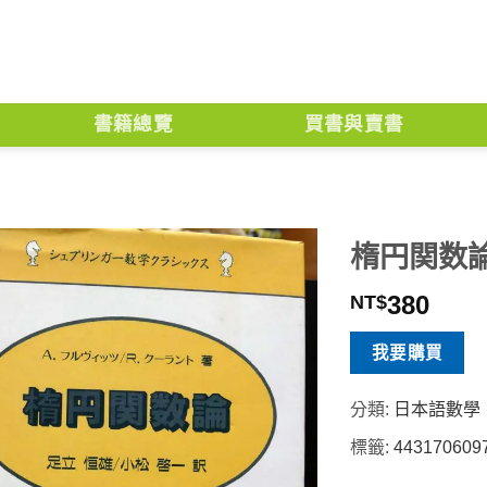
書籍總覽
買書與賣書
楕円関数
380
NT$
我要購買
分類:
日本語數學
標籤:
443170609