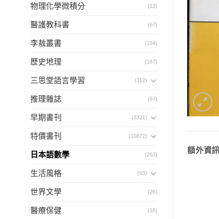
物理化學微積分
(12)
醫護教科書
(67)
李敖叢書
(154)
歷史地理
(167)
三思堂語言學習
(112)
推理雜誌
(67)
早期書刊
(3321)
特價書刊
(10872)
額外資
日本語數學
(263)
生活風格
(93)
世界文學
(26)
醫療保健
(18)