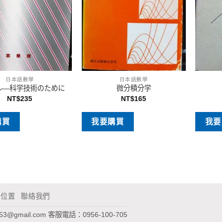
日本語數學
日本語數學
ル―科学技術のために
微分積分学
NT$
235
NT$
165
購買
我要購買
我要
通位置
聯絡我們
953@gmail.com
客服電話：0956-100-705