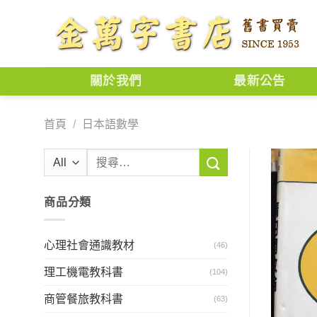
Skip
to
content
關於我們
最新公告
首頁
/
日本語數學
搜
尋
關
商品分類
鍵
字:
心理社會通識教材
(46)
理工機電教科書
(104)
商管餐旅教科書
(63)