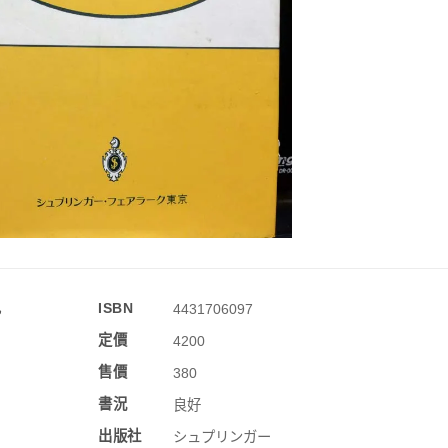
訊
ISBN
4431706097
定價
4200
售價
380
書況
良好
出版社
シュプリンガー