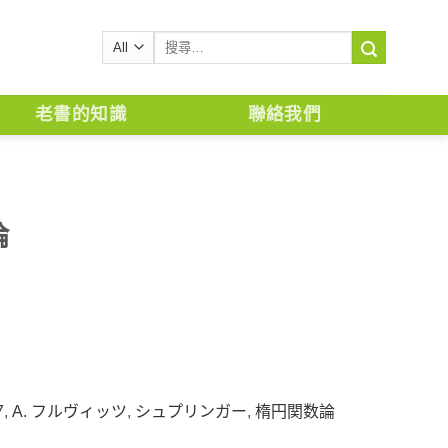
搜
尋
關
鍵
老書的知識
聯絡我們
字:
論
7
,
A. フルヴィッツ
,
シュプリンガー
,
楕円関数論