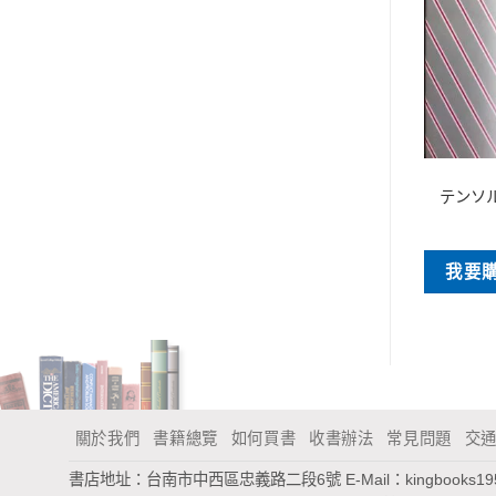
日本語數學
日本語數學
食算パズル700選
教養数学の基礎
テンソ
NT$
150
NT$
120
買
我要購買
我要
關於我們
書籍總覽
如何買書
收書辦法
常見問題
交
書店地址：台南市中西區忠義路二段6號
E-Mail：
kingbooks1