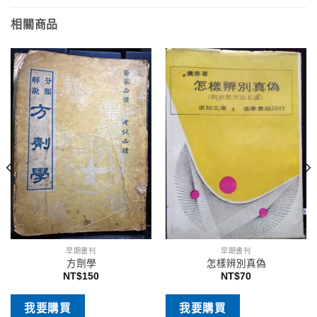
相關商品
早期書刊
早期書刊
方劑學
怎樣辨別真偽
NT$
150
NT$
70
我要購買
我要購買