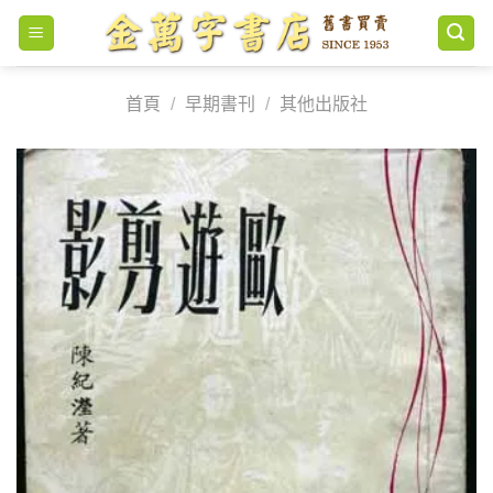
Skip
to
content
首頁
/
早期書刊
/
其他出版社