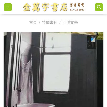
Skip
to
content
首頁
/
特價書刊
/
西洋文學