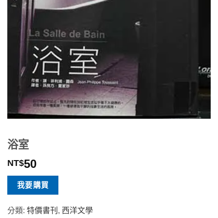
浴室
50
NT$
我要購買
分類:
特價書刊
,
西洋文學