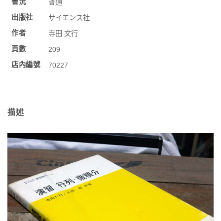
書況
普通
出版社
サイエンス社
作者
寺田 文行
頁數
209
店內編號
70227
描述