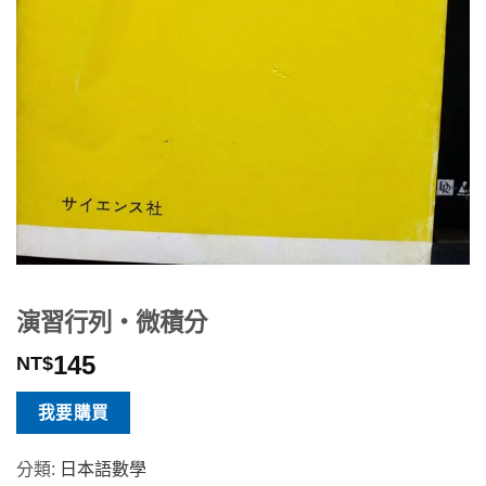
演習行列・微積分
145
NT$
我要購買
分類:
日本語數學