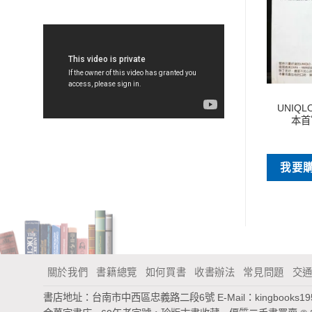
特價書刊
歷史地理
UNIQ
索錢進吉家好宅
柬埔寨被詛咒的國度
本首
NT$
90
NT$
140
買
我要購買
我要
關於我們
書籍總覽
如何買書
收書辦法
常見問題
交
書店地址：台南市中西區忠義路二段6號
E-Mail：
kingbooks1