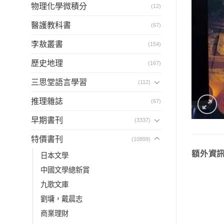
物理化學微積分
(12)
醫護教科書
(67)
李敖叢書
(154)
歷史地理
(167)
三思堂語言學習
(112)
推理雜誌
(67)
早期書刊
(3337)
特價書刊
(10899)
額外資
日本文學
中國文學總新賞
九歌文庫
劉墉，戴晨志
商業理財