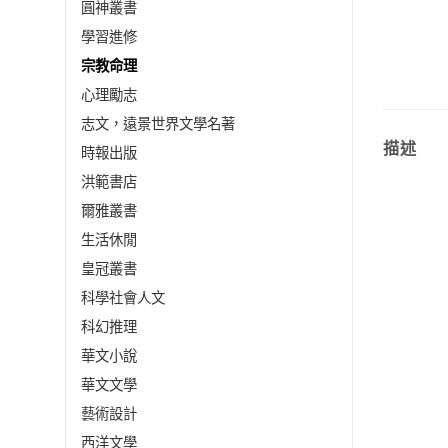
圓神叢書
學習進修
宗教命理
心理勵志
志文，遠景世界文學名著
描述
時報出版
洪範書店
爾雅叢書
生活休閒
皇冠叢書
科學社會人文
科幻推理
華文小說
華文文學
藝術設計
西洋文學