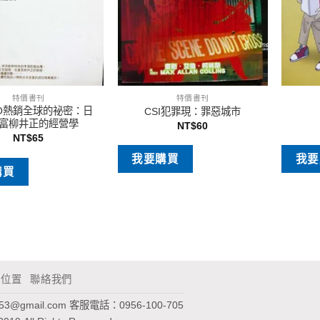
特價書刊
特價書刊
LO熱銷全球的祕密：日
CSI犯罪現：罪惡城市
富柳井正的經營學
NT$
60
NT$
65
我要購買
我要
購買
通位置
聯絡我們
953@gmail.com
客服電話：0956-100-705