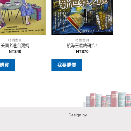
特價書刊
特價書刊
美國老爸台灣媽
航海王最終研究2
NT$
40
NT$
70
購買
我要購買
Design by