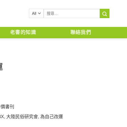
搜
尋
關
鍵
老書的知識
聯絡我們
字:
運
特價書刊
3X
,
大陸民俗研究會
,
為自己改運