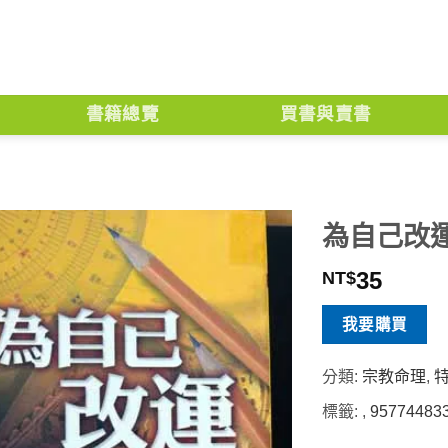
書籍總覽
買書與賣書
為自己改
35
NT$
我要購買
分類:
宗教命理
,
標籤:
,
95774483