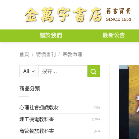
Skip
to
content
關於我們
最新公告
首頁
/
特價書刊
/
宗教命理
搜
尋
關
商品分類
鍵
字:
心理社會通識教材
(46)
理工機電教科書
(104)
商管餐旅教科書
(63)