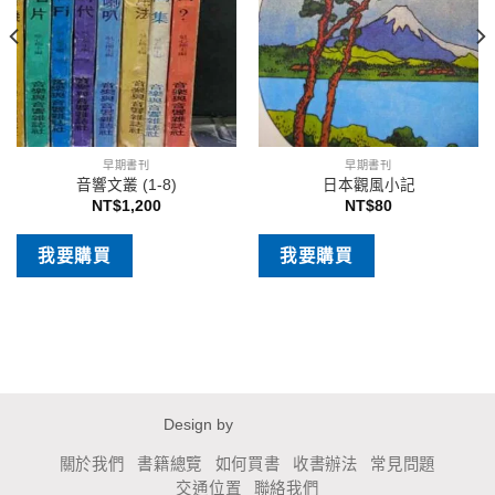
早期書刊
早期書刊
音響文叢 (1-8)
日本觀風小記
NT$
1,200
NT$
80
我要購買
我要購買
Design by
關於我們
書籍總覽
如何買書
收書辦法
常見問題
交通位置
聯絡我們