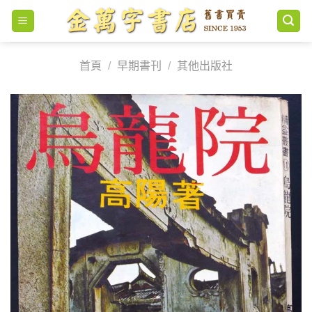
Skip
to
content
首頁
/
早期書刊
/
其他出版社