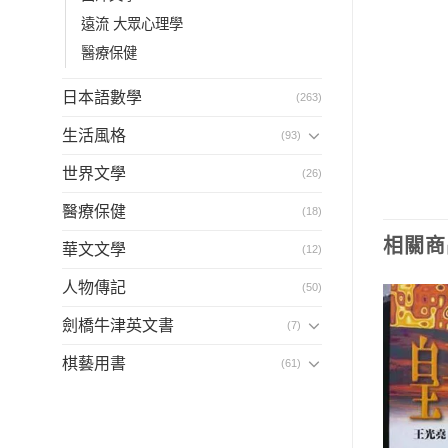
遠流 大眾心理學
醫療保健
日本語數學
(263)
生活風格
(93)
世界文學
(26)
醫療保健
(18)
相關商
華文文學
(12)
人物傳記
(50)
劍橋牛津英文書
(7)
棋藝用書
(61)