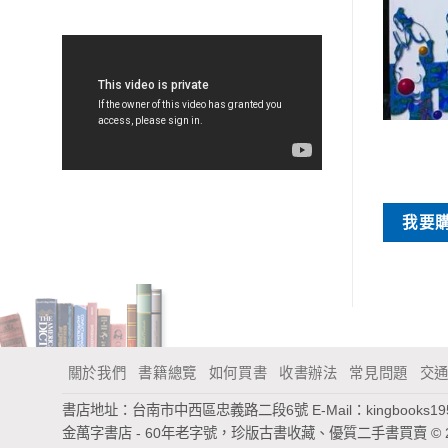
特價書刊
特價書刊
世界電影新潮
找回失落的愛情
NT$
40
NT$
60
買
我要購買
我要
關於我們
書籍總覽
如何買書
收書辦法
常見問題
交
書店地址：台南市中西區忠義路二段6號
E-Mail：
kingbooks1
金萬字書店 - 60年老字號，珍版古書收藏、優質二手書買賣
© 