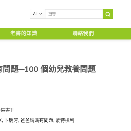
搜
尋
關
鍵
老書的知識
聯絡我們
字:
問題─100 個幼兒教養問題
特價書刊
X
,
卜慶芳
,
爸爸媽媽有問題
,
蒙特梭利