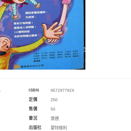
訊
ISBN
957297792X
定價
250
售價
50
書況
普通
出版社
蒙特梭利