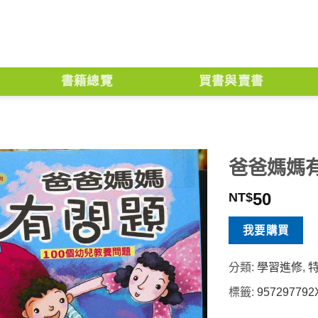
書籍總覽
買書與賣書
爸爸媽媽有
50
NT$
我要購買
分類:
學習進修
,
標籤:
957297792