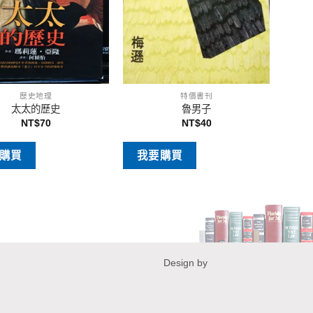
歷史地理
特價書刊
太太的歷史
魯男子
NT$
70
NT$
40
購買
我要購買
Design by