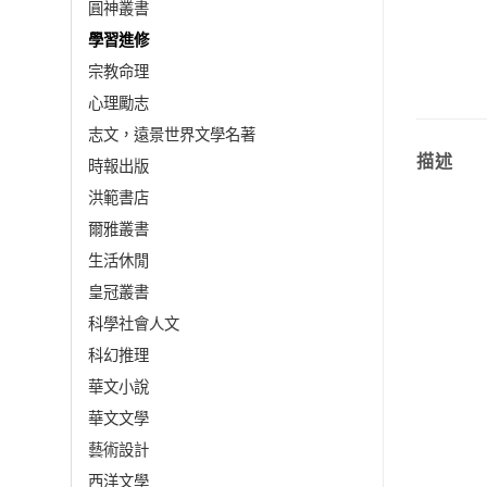
圓神叢書
學習進修
宗教命理
心理勵志
志文，遠景世界文學名著
描述
時報出版
洪範書店
爾雅叢書
生活休閒
皇冠叢書
科學社會人文
科幻推理
華文小說
華文文學
藝術設計
西洋文學