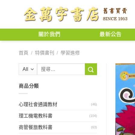
Skip
to
content
關於我們
最新公告
首頁
/
特價書刊
/
學習進修
搜
尋
關
商品分類
鍵
字:
心理社會通識教材
(46)
理工機電教科書
(104)
商管餐旅教科書
(63)