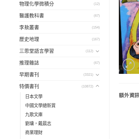
物理化學微積分
(12)
醫護教科書
(67)
李敖叢書
(154)
歷史地理
(167)
三思堂語言學習
(112)
推理雜誌
(67)
早期書刊
(3321)
特價書刊
(10872)
額外資
日本文學
中國文學總新賞
九歌文庫
劉墉，戴晨志
商業理財