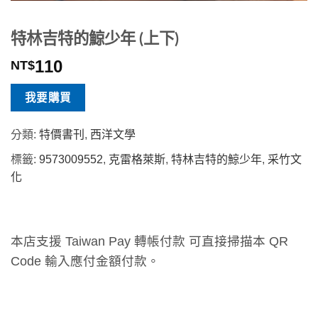
特林吉特的鯨少年 (上下)
110
NT$
我要購買
分類:
特價書刊
,
西洋文學
標籤:
9573009552
,
克雷格萊斯
,
特林吉特的鯨少年
,
采竹文
化
本店支援 Taiwan Pay 轉帳付款 可直接掃描本 QR
Code 輸入應付金額付款。