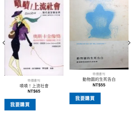
特價書刊
動物園的生死告白
特價書刊
NT$
55
嘖嘖！上流社會
NT$
65
我要購買
我要購買