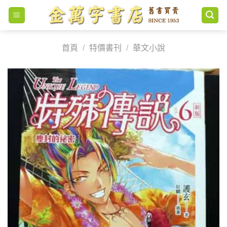
Skip
to
content
首頁
/
特價書刊
/
華文小說