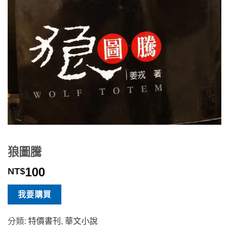
狼圖騰
100
NT$
我要購買
分類:
特價書刊
,
華文小說