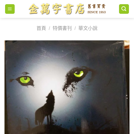
Skip
to
content
首頁
/
特價書刊
/
華文小說