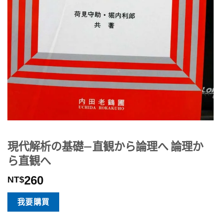
現代解析の基礎―直観から論理へ 論理か
ら直観へ
260
NT$
我要購買