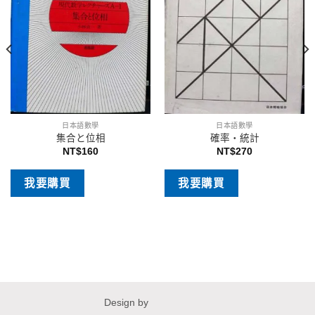
日本語數學
日本語數學
集合と位相
確率・統計
NT$
160
NT$
270
我要購買
我要購買
Design by