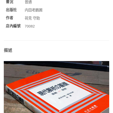
書況
普通
出版社
内田老鶴圃
作者
荷見 守助
店內編號
70082
描述