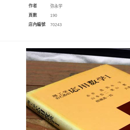
作者
弥永学
頁數
190
店內編號
70243