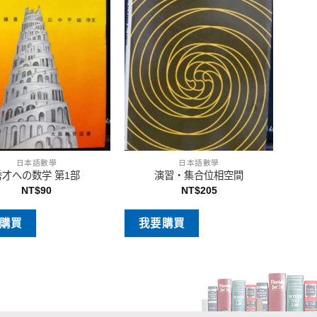
日本語數學
日本語數學
秀才への数学 第1部
演習・集合位相空間
NT$
90
NT$
205
購買
我要購買