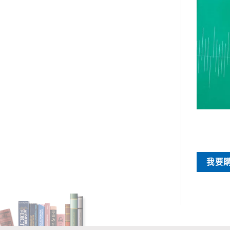
日本語數學
日本語數學
観主義的集合論
線形計算
NT$
490
NT$
205
買
我要購買
我要