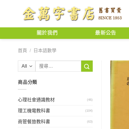
Skip
to
content
關於我們
最新公告
首頁
/
日本語數學
搜
尋
關
商品分類
鍵
字:
心理社會通識教材
(46)
理工機電教科書
(104)
商管餐旅教科書
(63)