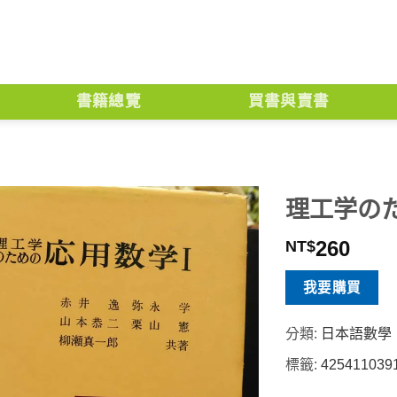
書籍總覽
買書與賣書
理工学のた
260
NT$
我要購買
分類:
日本語數學
標籤:
425411039