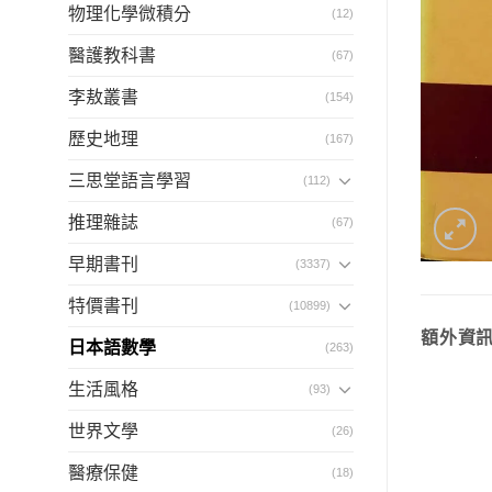
物理化學微積分
(12)
醫護教科書
(67)
李敖叢書
(154)
歷史地理
(167)
三思堂語言學習
(112)
推理雜誌
(67)
早期書刊
(3337)
特價書刊
(10899)
額外資
日本語數學
(263)
生活風格
(93)
世界文學
(26)
醫療保健
(18)