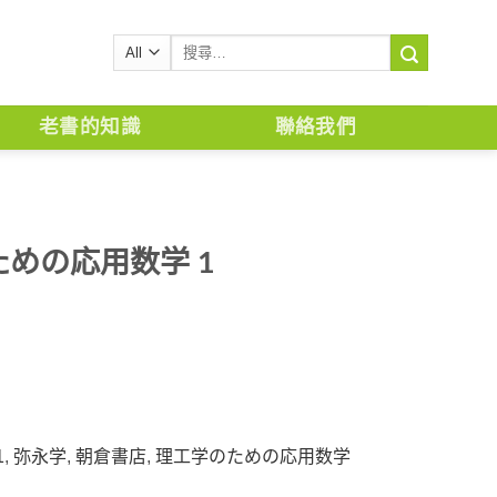
搜
尋
關
鍵
老書的知識
聯絡我們
字:
めの応用数学 1
1
,
弥永学
,
朝倉書店
,
理工学のための応用数学