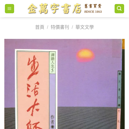
Skip
to
content
首頁
/
特價書刊
/
華文文學