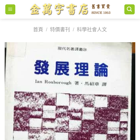
Skip
to
content
首頁
/
特價書刊
/
科學社會人文