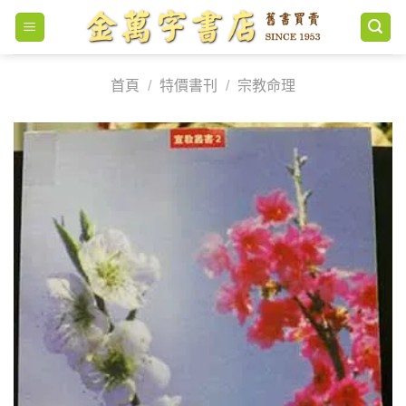
Skip
to
content
首頁
/
特價書刊
/
宗教命理