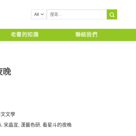
搜
尋
關
鍵
老書的知識
聯絡我們
字:
夜晚
華文文學
5
,
宋晶宜
,
漢藝色研
,
看星斗的夜晚