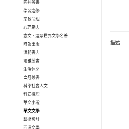
圓神叢書
學習進修
宗教命理
心理勵志
志文，遠景世界文學名著
描述
時報出版
洪範書店
爾雅叢書
生活休閒
皇冠叢書
科學社會人文
科幻推理
華文小說
華文文學
藝術設計
西洋文學