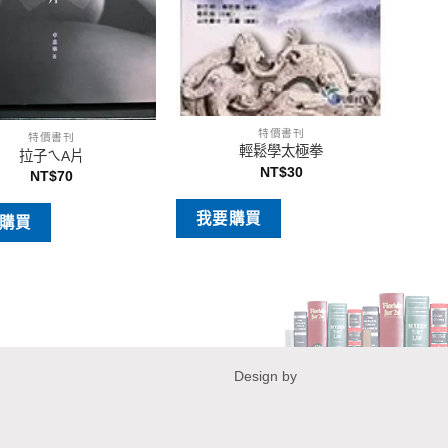
特價書刊
特價書刊
輕鬆學太極拳
拉子ㄟA片
NT$
30
NT$
70
我要購買
購買
Design by