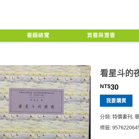
書籍總覽
買書與賣書
看星斗的
30
NT$
我要購買
分類:
特價書刊
,
標籤:
957622064