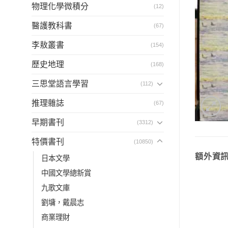
物理化學微積分
(12)
醫護教科書
(67)
李敖叢書
(154)
歷史地理
(168)
三思堂語言學習
(112)
推理雜誌
(67)
早期書刊
(3312)
特價書刊
(10850)
額外資
日本文學
中國文學總新賞
九歌文庫
劉墉，戴晨志
商業理財