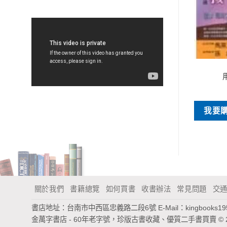
皇冠出版社
特價書刊
眉月山岡
人生能有較少之遺憾
NT$
90
NT$
60
我要
買
我要購買
關於我們
書籍總覽
如何買書
收書辦法
常見問題
交
書店地址：台南市中西區忠義路二段6號
E-Mail：
kingbooks1
金萬字書店 - 60年老字號，珍版古書收藏、優質二手書買賣
© 