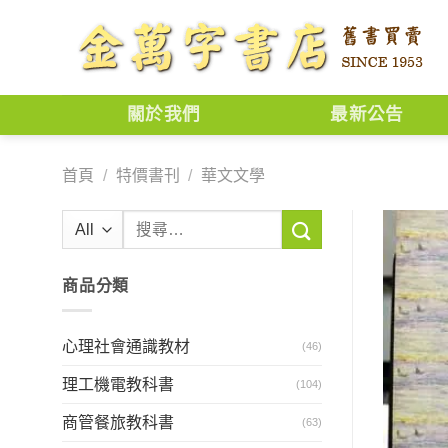
Skip
to
content
關於我們
最新公告
首頁
/
特價書刊
/
華文文學
搜
尋
關
商品分類
鍵
字:
心理社會通識教材
(46)
理工機電教科書
(104)
商管餐旅教科書
(63)