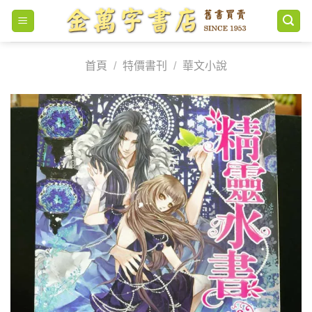
Skip
to
content
首頁
/
特價書刊
/
華文小說