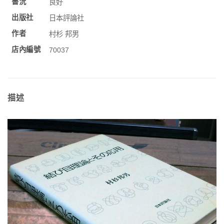
書況
良好
出版社
日本評論社
作者
村杉 邦男
店內編號
70037
描述