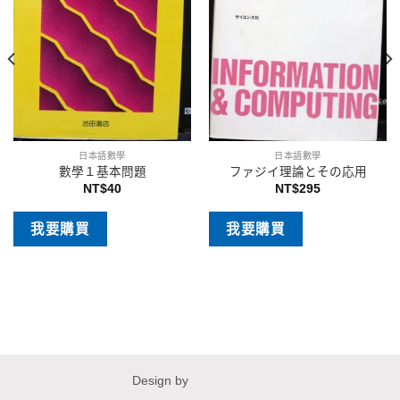
日本語數學
日本語數學
數學１基本問題
ファジイ理論とその応用
NT$
40
NT$
295
我要購買
我要購買
Design by