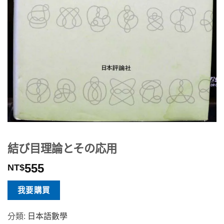
結び目理論とその応用
555
NT$
我要購買
分類:
日本語數學