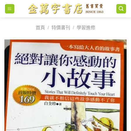
Skip
to
content
首頁
/
特價書刊
/
學習進修