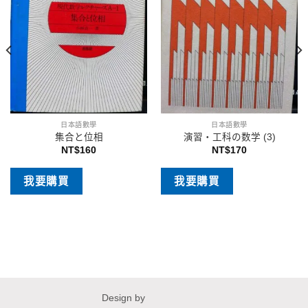
日本語數學
日本語數學
集合と位相
演習・工科の数学 (3)
NT$
160
NT$
170
我要購買
我要購買
Design by