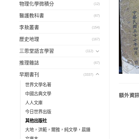
物理化學微積分
(12)
醫護教科書
(67)
李敖叢書
(154)
歷史地理
(167)
三思堂語言學習
(112)
推理雜誌
(67)
早期書刊
(3337)
世界文學名著
中國古典文學
額外資
人人文庫
今日世界出版
其他出版社
大地，洪範，爾雅，純文學，晨鍾
文庫本