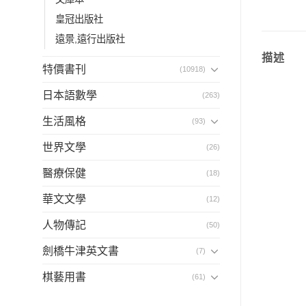
皇冠出版社
遠景,遠行出版社
描述
特價書刊
(10918)
日本語數學
(263)
生活風格
(93)
世界文學
(26)
醫療保健
(18)
華文文學
(12)
人物傳記
(50)
劍橋牛津英文書
(7)
棋藝用書
(61)