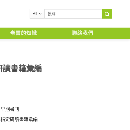
搜
尋
關
鍵
老書的知識
聯絡我們
字:
研讀書籍彙編
,
早期書刊
統指定研讀書籍彙編