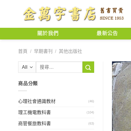
Skip
to
content
關於我們
最新公告
首頁
/
早期書刊
/
其他出版社
搜
尋
關
商品分類
鍵
字:
心理社會通識教材
(46)
理工機電教科書
(104)
商管餐旅教科書
(63)