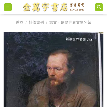
Skip
to
content
首頁
/
特價書刊
/
志文，遠景世界文學名著