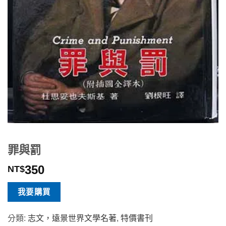
罪與罰
350
NT$
我要購買
分類:
志文，遠景世界文學名著
,
特價書刊