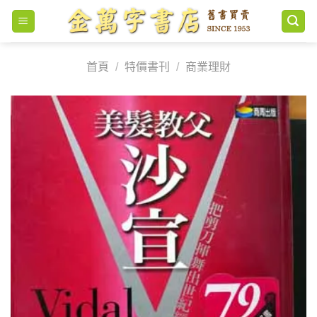
Skip
to
content
首頁
/
特價書刊
/
商業理財