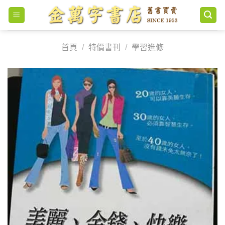
Skip
to
content
首頁
/
特價書刊
/
學習進修