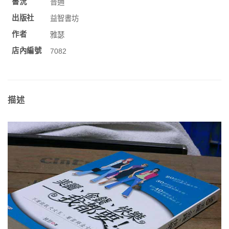
書況
普通
出版社
益智書坊
作者
雅瑟
店內編號
7082
描述