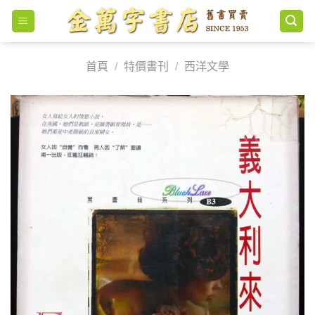
Skip
to
content
首頁
/
特價書刊
/
西洋文學