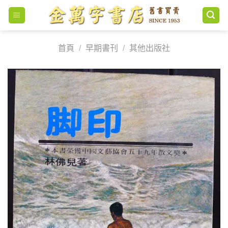
Skip
to
content
首頁
/
早期書刊
/
其他出版社