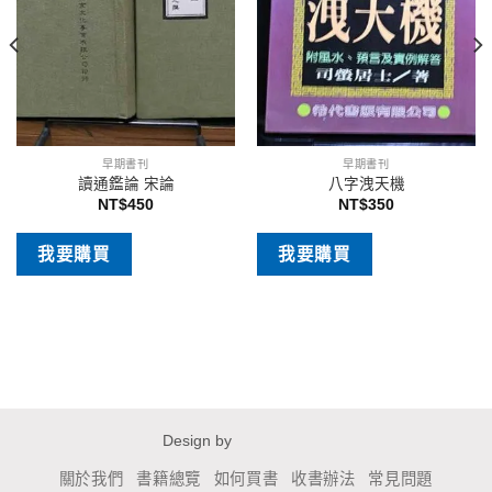
早期書刊
早期書刊
讀通鑑論 宋論
八字洩天機
NT$
450
NT$
350
我要購買
我要購買
Design by
關於我們
書籍總覽
如何買書
收書辦法
常見問題