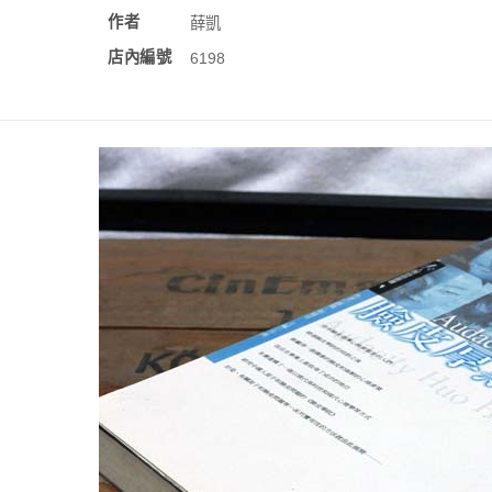
作者
薛凱
店內編號
6198