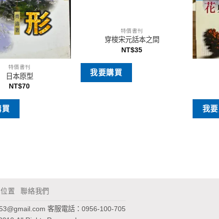
特價書刊
穿梭宋元話本之間
NT$
35
特價書刊
我要購買
日本原型
NT$
70
購買
我要
通位置
聯絡我們
953@gmail.com
客服電話：0956-100-705