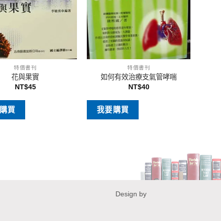
特價書刊
特價書刊
花與果實
如何有效治療支氣管哮喘
NT$
45
NT$
40
購買
我要購買
Design by