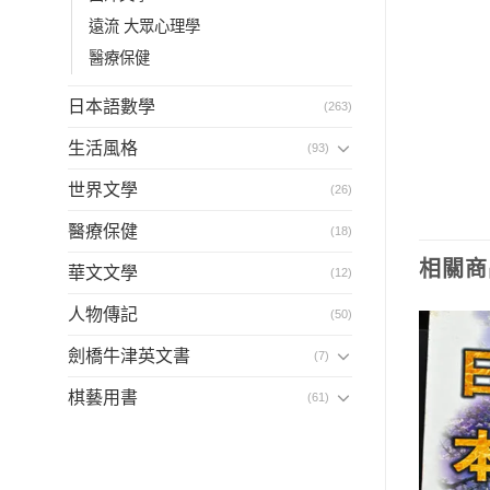
遠流 大眾心理學
醫療保健
日本語數學
(263)
生活風格
(93)
世界文學
(26)
醫療保健
(18)
相關商
華文文學
(12)
人物傳記
(50)
劍橋牛津英文書
(7)
棋藝用書
(61)