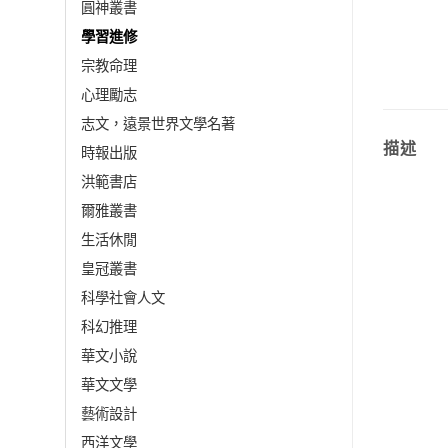
圓神叢書
學習進修
宗教命理
心理勵志
志文，遠景世界文學名著
描述
時報出版
洪範書店
爾雅叢書
生活休閒
皇冠叢書
科學社會人文
科幻推理
華文小說
華文文學
藝術設計
西洋文學