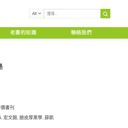
搜
尋
關
鍵
老書的知識
聯絡我們
字:
學
特價書刊
5
,
宏文館
,
臉皮厚黑學
,
薛凱