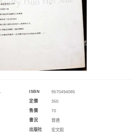
訊
ISBN
9570494085
定價
350
售價
70
書況
普通
出版社
宏文館