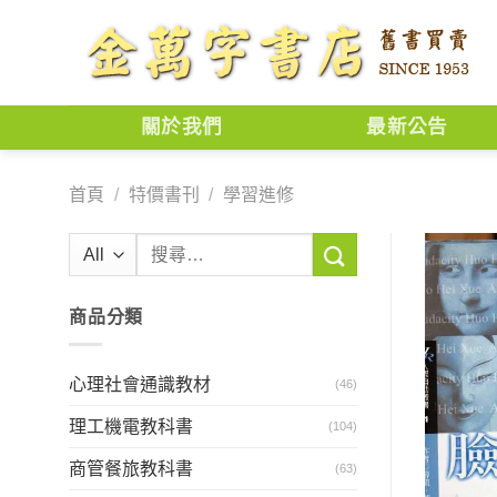
Skip
to
content
關於我們
最新公告
首頁
/
特價書刊
/
學習進修
搜
尋
關
商品分類
鍵
字:
心理社會通識教材
(46)
理工機電教科書
(104)
商管餐旅教科書
(63)