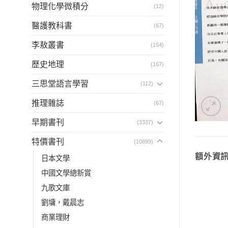
物理化學微積分
(12)
醫護教科書
(67)
李敖叢書
(154)
歷史地理
(167)
三思堂語言學習
(112)
推理雜誌
(67)
早期書刊
(3337)
特價書刊
(10899)
額外資
日本文學
中國文學總新賞
九歌文庫
劉墉，戴晨志
商業理財