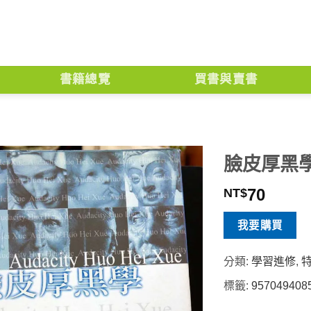
書籍總覽
買書與賣書
臉皮厚黑
70
NT$
我要購買
分類:
學習進修
,
標籤:
957049408