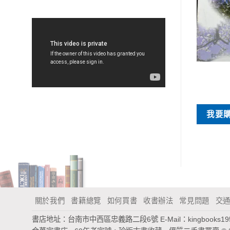
特價書刊
特價書刊
佳去處全集 台南縣
中國音樂通史簡編
NT$
45
NT$
85
買
我要購買
我要
關於我們
書籍總覽
如何買書
收書辦法
常見問題
交
書店地址：台南市中西區忠義路二段6號
E-Mail：
kingbooks1