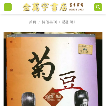
Skip
to
content
首頁
/
特價書刊
/
藝術設計