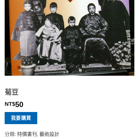
菊豆
50
NT$
我要購買
分類:
特價書刊
,
藝術設計