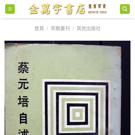
Skip
to
content
首頁
/
早期書刊
/
其他出版社