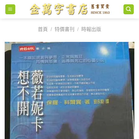
Skip
to
content
首頁
/
特價書刊
/
時報出版