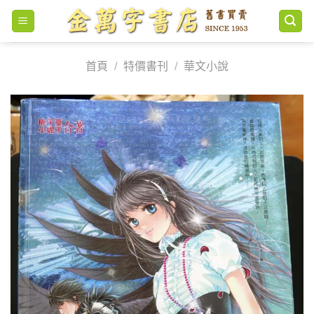
Skip
to
content
首頁
/
特價書刊
/
華文小說