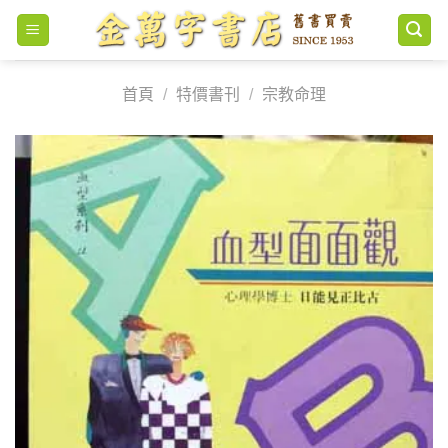
Skip
to
content
首頁
/
特價書刊
/
宗教命理