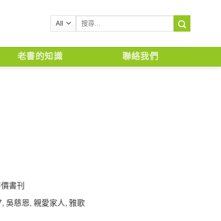
搜
尋
關
鍵
老書的知識
聯絡我們
字:
特價書刊
7
,
吳慈恩
,
親愛家人
,
雅歌