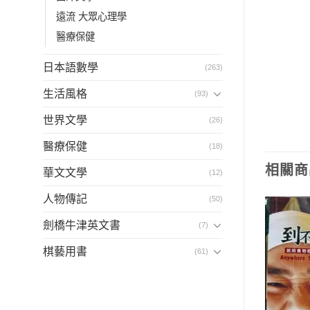
遠流 大眾心理學
醫療保健
日本語數學
(263)
生活風格
(93)
世界文學
(26)
醫療保健
(18)
相關商
華文文學
(12)
人物傳記
(50)
劍橋牛津英文書
(7)
棋藝用書
(61)