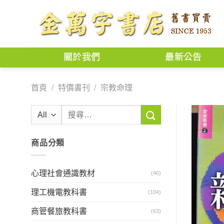
Skip
to
content
關於我們
最新公告
首頁
/
特價書刊
/
宗教命理
搜
尋
關
商品分類
鍵
字:
心理社會通識教材
(46)
理工機電教科書
(104)
商管餐旅教科書
(63)