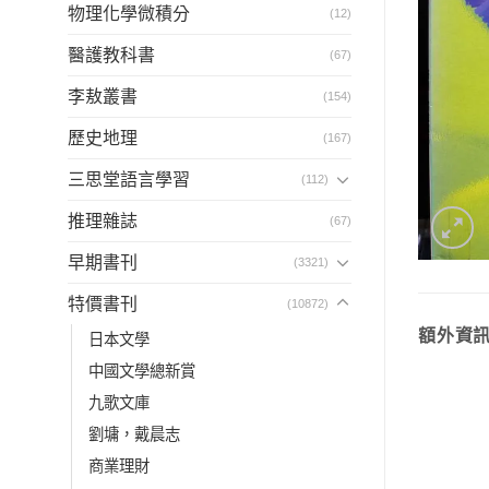
物理化學微積分
(12)
醫護教科書
(67)
李敖叢書
(154)
歷史地理
(167)
三思堂語言學習
(112)
推理雜誌
(67)
早期書刊
(3321)
特價書刊
(10872)
額外資
日本文學
中國文學總新賞
九歌文庫
劉墉，戴晨志
商業理財