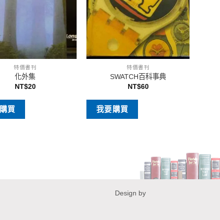
特價書刊
特價書刊
化外集
SWATCH百科事典
NT$
20
NT$
60
購買
我要購買
Design by