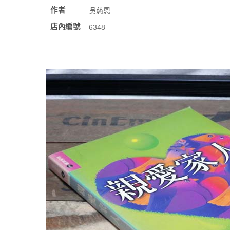
作者
吳慈恩
店內編號
6348