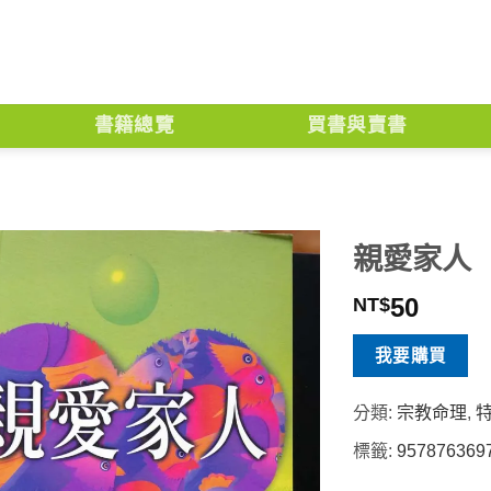
書籍總覽
買書與賣書
親愛家人
50
NT$
我要購買
分類:
宗教命理
,
標籤:
957876369