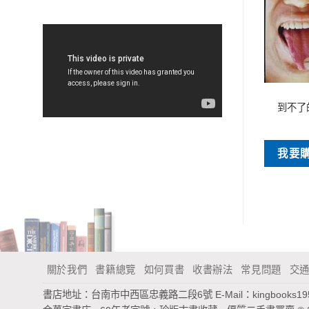
特價書刊
特價書刊
北歐魅力I.C.E.：冰國淬煉的生
華嚴經
到不了
活競爭力
NT$
80
NT$
320
買
我要
我要購買
關於我們
書籍總覽
如何買書
收書辦法
常見問題
交
書店地址：台南市中西區忠義路二段6號
E-Mail：
kingbooks1