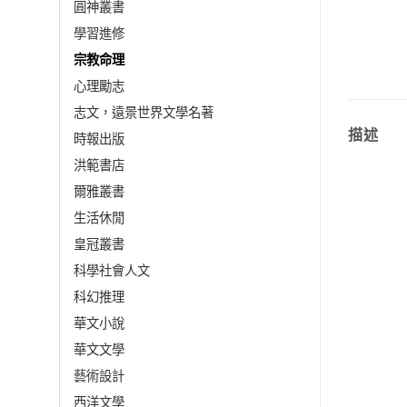
圓神叢書
學習進修
宗教命理
心理勵志
志文，遠景世界文學名著
描述
時報出版
洪範書店
爾雅叢書
生活休閒
皇冠叢書
科學社會人文
科幻推理
華文小說
華文文學
藝術設計
西洋文學