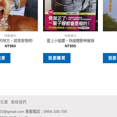
特價書刊
特價書刊
的地方，就用食物吧!
愛上小蠻腰，快瘦關節伸展操
NT$
60
NT$
55
購買
我要購買
我要
通位置
聯絡我們
953@gmail.com
客服電話：0956-100-705