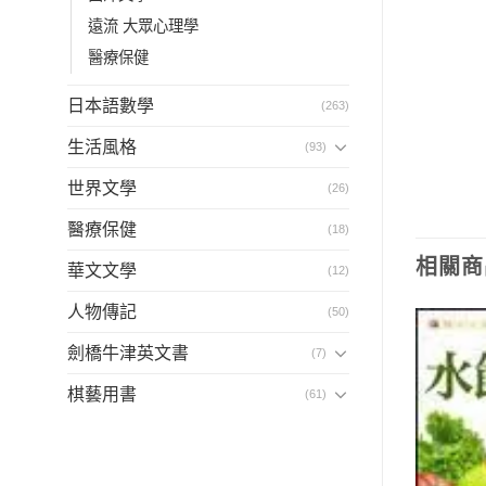
遠流 大眾心理學
醫療保健
日本語數學
(263)
生活風格
(93)
世界文學
(26)
醫療保健
(18)
相關商
華文文學
(12)
人物傳記
(50)
劍橋牛津英文書
(7)
棋藝用書
(61)