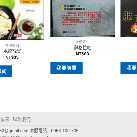
特價書刊
特價書刊
蘇格拉底
水餃72變
NT$
60
NT$
35
我要購買
我要
購買
通位置
聯絡我們
953@gmail.com
客服電話：0956-100-705