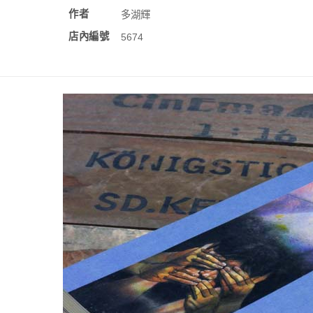
作者
多湖輝
店內編號
5674