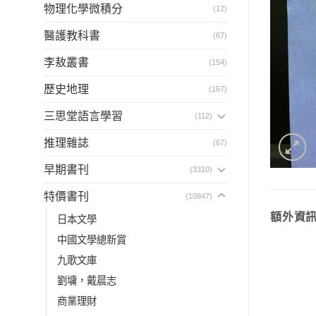
物理化學微積分
(12)
醫護教科書
(67)
李敖叢書
(154)
歷史地理
(167)
三思堂語言學習
(112)
推理雜誌
(67)
早期書刊
(3310)
特價書刊
(10847)
額外資
日本文學
中國文學總新賞
九歌文庫
劉墉，戴晨志
商業理財