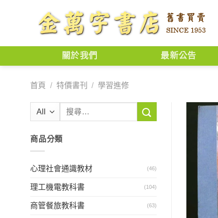
Skip
to
content
關於我們
最新公告
首頁
/
特價書刊
/
學習進修
搜
尋
關
商品分類
鍵
字:
心理社會通識教材
(46)
理工機電教科書
(104)
商管餐旅教科書
(63)