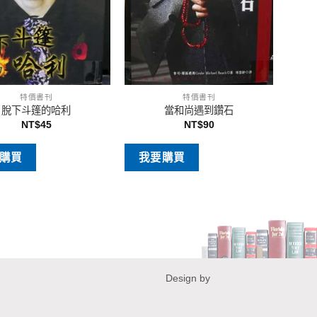
特價書刊
特價書刊
脫下斗篷的哈利
當和尚遇到鑽石
NT$
45
NT$
90
購買
我要購買
Design by