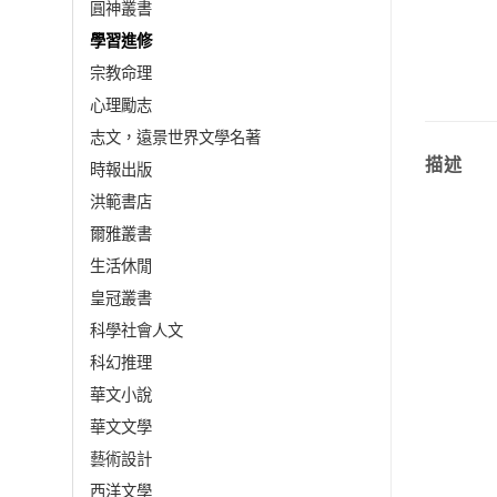
圓神叢書
學習進修
宗教命理
心理勵志
志文，遠景世界文學名著
描述
時報出版
洪範書店
爾雅叢書
生活休閒
皇冠叢書
科學社會人文
科幻推理
華文小說
華文文學
藝術設計
西洋文學