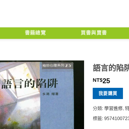
書籍總覽
買書與賣書
語言的陷
25
NT$
我要購買
分類:
學習進修
,
標籤:
957410072