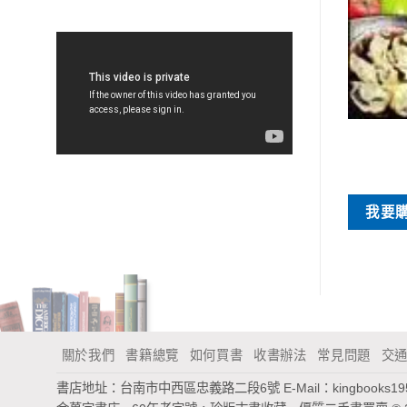
特價書刊
特價書刊
解：緩慢性愛實踐手
搞定男人：男同志給女人的性
冊
愛指導
NT$
100
NT$
60
我要
買
我要購買
關於我們
書籍總覽
如何買書
收書辦法
常見問題
交
書店地址：台南市中西區忠義路二段6號
E-Mail：
kingbooks1