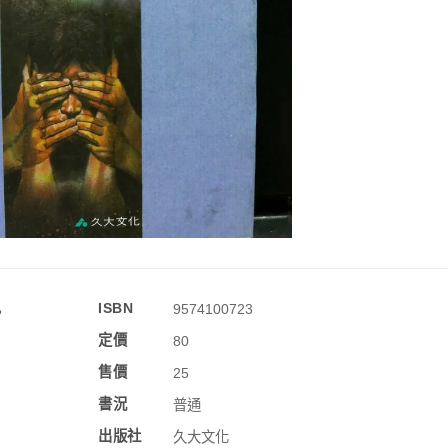
訊
ISBN
9574100723
定價
80
售價
25
書況
普通
出版社
久大文化