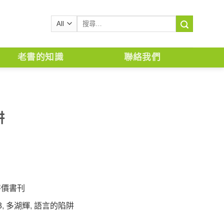
搜
尋
關
鍵
老書的知識
聯絡我們
字:
阱
特價書刊
3
,
多湖輝
,
語言的陷阱