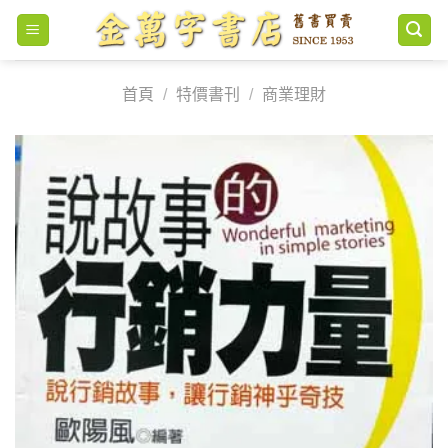
Skip
to
content
首頁
/
特價書刊
/
商業理財