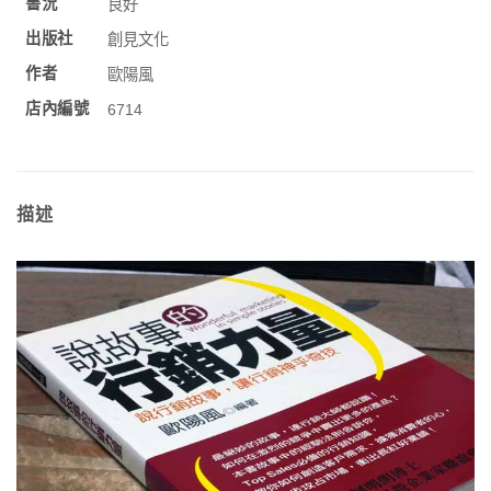
書況
良好
出版社
創見文化
作者
歐陽風
店內編號
6714
描述