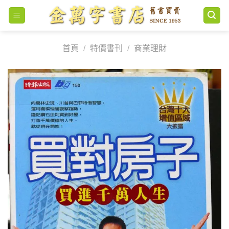
Skip
to
content
首頁
/
特價書刊
/
商業理財