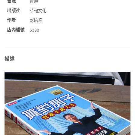
書況
普通
出版社
時報文化
作者
彭培業
店內編號
6388
描述