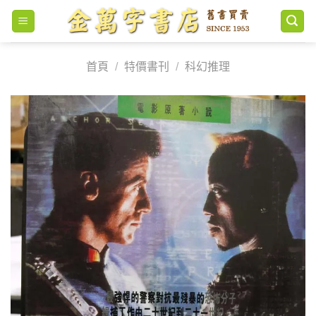
Skip
to
content
首頁
/
特價書刊
/
科幻推理