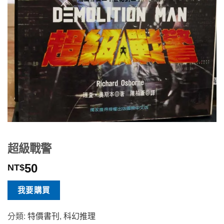
超級戰警
50
NT$
我要購買
分類:
特價書刊
,
科幻推理