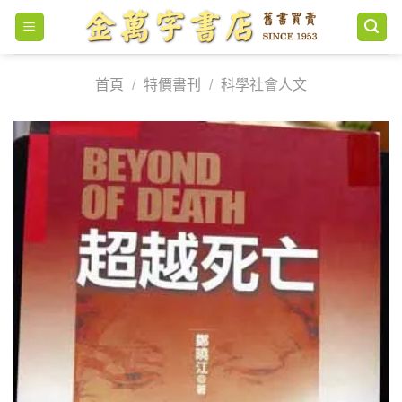
Skip
to
content
首頁
/
特價書刊
/
科學社會人文