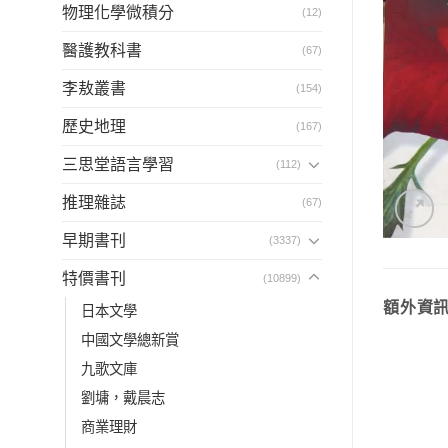
物理化學微積分
(12)
醫護教科書
(67)
李敖叢書
(154)
歷史地理
(167)
三思堂語言學習
(112)
推理雜誌
(67)
早期書刊
(3337)
特價書刊
(10899)
額外資
日本文學
中國文學總新賞
九歌文庫
劉墉，戴晨志
商業理財