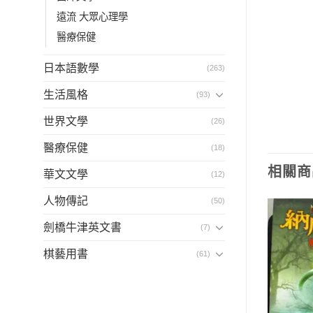
遠流 大眾心理學
醫療保健
日本語數學
(263)
生活風格
(93)
世界文學
(26)
醫療保健
(18)
相關商
華文文學
(12)
人物傳記
(50)
劍橋牛津英文書
(7)
棋藝用書
(61)