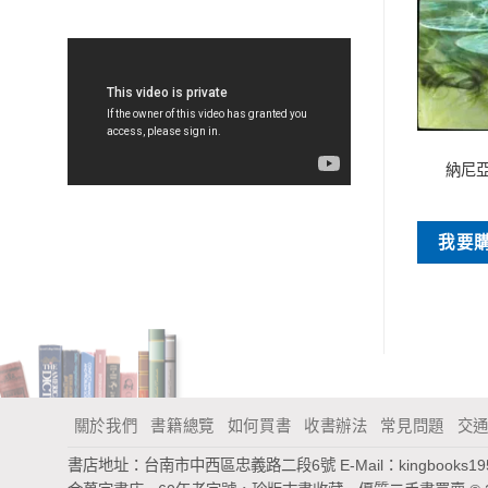
特價書刊
特價書刊
詞窮：超浪漫手機簡
逆旅
納尼
訊
NT$
50
NT$
45
我要購買
我要
買
關於我們
書籍總覽
如何買書
收書辦法
常見問題
交
書店地址：台南市中西區忠義路二段6號
E-Mail：
kingbooks1