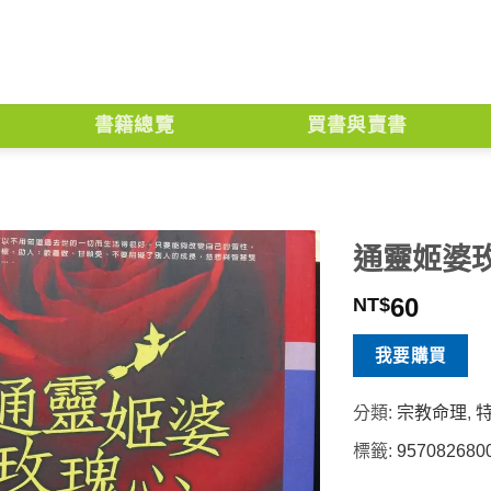
書籍總覽
買書與賣書
通靈姬婆
60
NT$
我要購買
分類:
宗教命理
,
標籤:
957082680