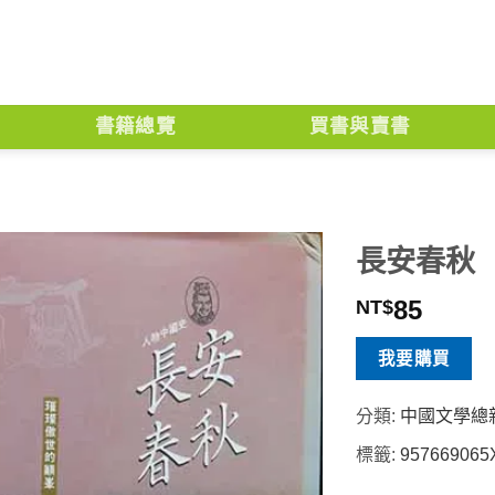
書籍總覽
買書與賣書
長安春秋
85
NT$
我要購買
分類:
中國文學總
標籤:
957669065