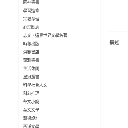
圓神叢書
學習進修
宗教命理
心理勵志
志文，遠景世界文學名著
描述
時報出版
洪範書店
爾雅叢書
生活休閒
皇冠叢書
科學社會人文
科幻推理
華文小說
華文文學
藝術設計
西洋文學