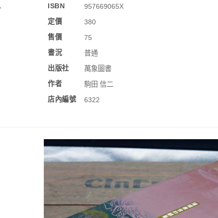
訊
ISBN
957669065X
定價
380
售價
75
書況
普通
出版社
萬象圖書
作者
駒田 信二
店內編號
6322