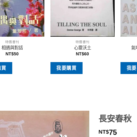
特價書刊
特價書刊
相遇與對話
心靈沃土
氣
NT$
50
NT$
60
購買
我要購買
我要
長安春秋
75
NT$