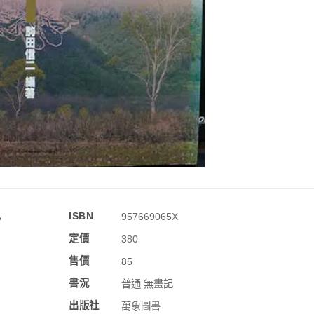
訊
ISBN
957669065X
定價
380
售價
85
書況
普通 無畫記
出版社
萬象圖書