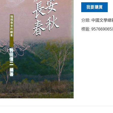
我要購買
分類:
中國文學總
標籤:
957669065