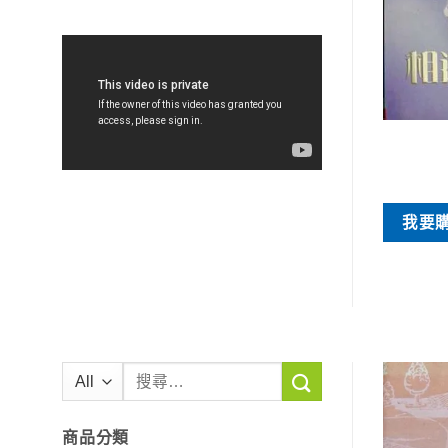
特價書刊
特價書刊
林納．鮑林
記得你是誰-哈佛的最後一堂課
NT$
35
NT$
60
買
我要購買
我要
搜
尋
關
商品分類
鍵