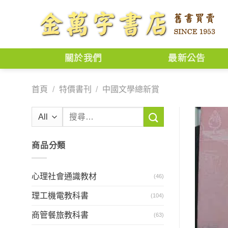
Skip
to
content
關於我們
最新公告
首頁
/
特價書刊
/
中國文學總新賞
搜
尋
關
商品分類
鍵
字:
心理社會通識教材
(46)
理工機電教科書
(104)
商管餐旅教科書
(63)