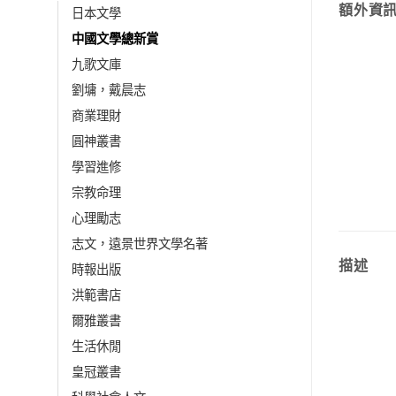
額外資
日本文學
中國文學總新賞
九歌文庫
劉墉，戴晨志
商業理財
圓神叢書
學習進修
宗教命理
心理勵志
志文，遠景世界文學名著
描述
時報出版
洪範書店
爾雅叢書
生活休閒
皇冠叢書