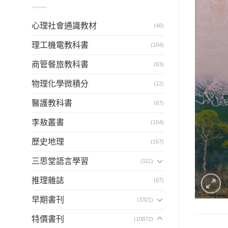
字:
心理社會通識教材
(46)
理工機電教科書
(104)
商管餐旅教科書
(63)
物理化學微積分
(12)
醫護教科書
(67)
李敖叢書
(154)
歷史地理
(167)
三思堂語言學習
(112)
推理雜誌
(67)
早期書刊
(3321)
特價書刊
(10872)