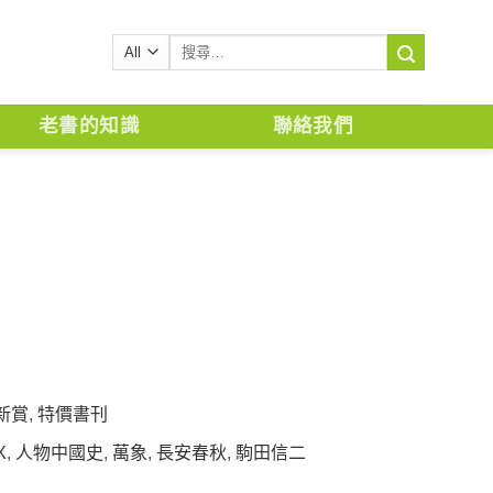
搜
尋
關
鍵
老書的知識
聯絡我們
字:
新賞
,
特價書刊
X
,
人物中國史
,
萬象
,
長安春秋
,
駒田信二