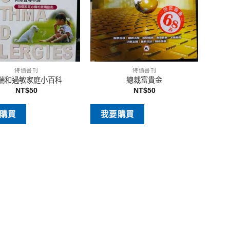
特價書刊
特價書刊
喘和過敏家庭小百科
總裁富貴金
NT$
50
NT$
50
購買
我要購買