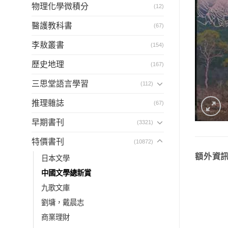
物理化學微積分
(12)
醫護教科書
(67)
李敖叢書
(154)
歷史地理
(167)
三思堂語言學習
(112)
推理雜誌
(67)
早期書刊
(3321)
特價書刊
(10872)
額外資
日本文學
中國文學總新賞
九歌文庫
劉墉，戴晨志
商業理財