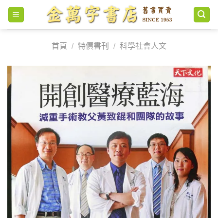
Skip
to
content
首頁
/
特價書刊
/
科學社會人文