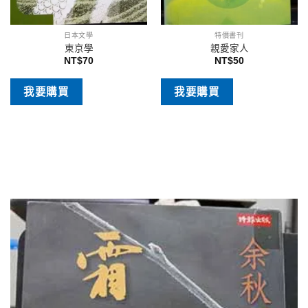
日本文學
特價書刊
東京學
親愛家人
NT$
70
NT$
50
我要購買
我要購買