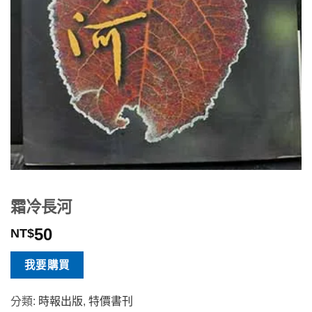
霜冷長河
50
NT$
我要購買
分類:
時報出版
,
特價書刊