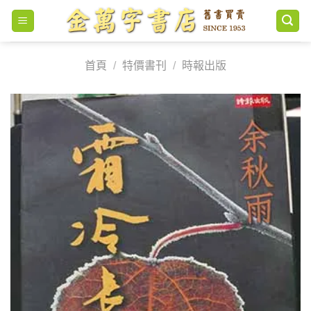
Skip
to
content
首頁
/
特價書刊
/
時報出版