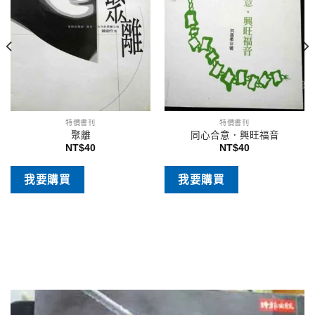
特價書刊
特價書刊
聚離
同心合意．興旺福音
NT$
40
NT$
40
我要購買
我要購買