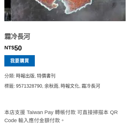
霜冷長河
50
NT$
我要購買
分類:
時報出版
,
特價書刊
標籤:
9571328790
,
余秋雨
,
時報文化
,
霜冷長河
本店支援 Taiwan Pay 轉帳付款 可直接掃描本 QR
Code 輸入應付金額付款。