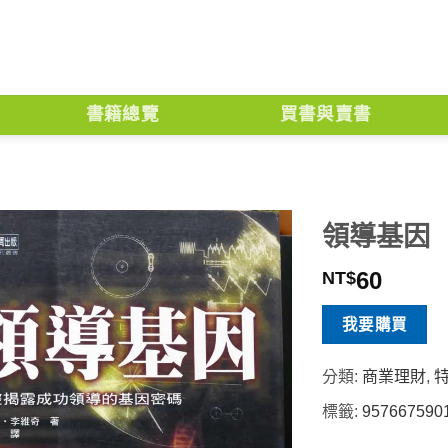
書籍總覽
買書與賣書
領導基因
60
NT$
我要購買
分類:
商業理財
,
標籤:
957667590