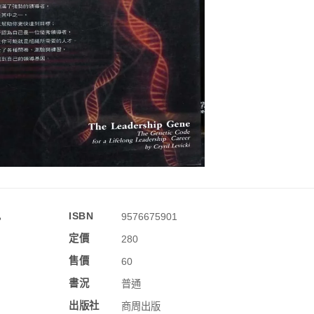
訊
ISBN
9576675901
定價
280
售價
60
書況
普通
出版社
商周出版