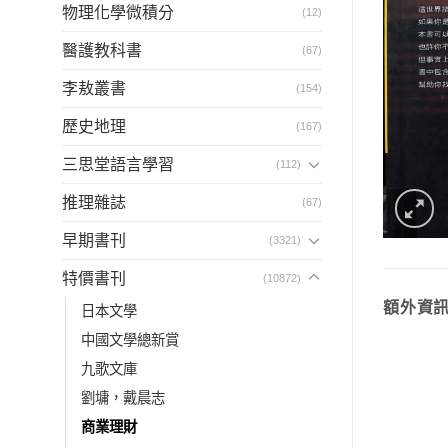
物理化學微積分
(12)
醫護教科書
(67)
李敖叢書
(154)
歷史地理
(167)
三思堂語言學習
(112)
推理雜誌
(67)
早期書刊
(3321)
特價書刊
(10872)
額外資
日本文學
中國文學總新賞
九歌文庫
劉墉，戴晨志
商業理財