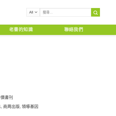
搜
尋
關
鍵
老書的知識
聯絡我們
字:
特價書刊
1
,
商周出版
,
領導基因