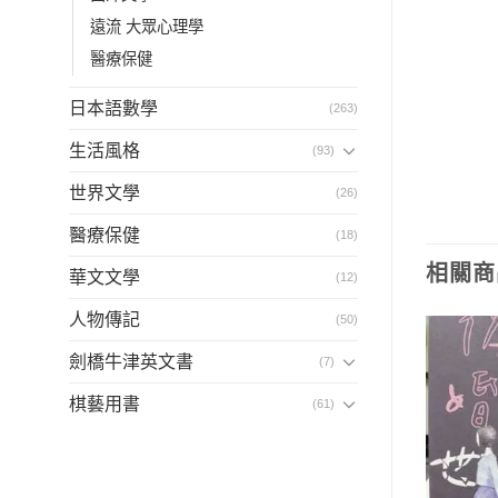
遠流 大眾心理學
醫療保健
日本語數學
(263)
生活風格
(93)
世界文學
(26)
醫療保健
(18)
相關商
華文文學
(12)
人物傳記
(50)
劍橋牛津英文書
(7)
棋藝用書
(61)