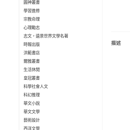
圓神叢書
學習進修
宗教命理
心理勵志
志文，遠景世界文學名著
描述
時報出版
洪範書店
爾雅叢書
生活休閒
皇冠叢書
科學社會人文
科幻推理
華文小說
華文文學
藝術設計
西洋文學