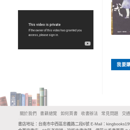
特價書刊
特價書刊
: 漸凍英雄蕭建華的
想飛家族
生命故事
NT$
30
NT$
50
我要購買
我要
買
關於我們
書籍總覽
如何買書
收書辦法
常見問題
交
書店地址：台南市中西區忠義路二段6號
E-Mail：
kingbooks1