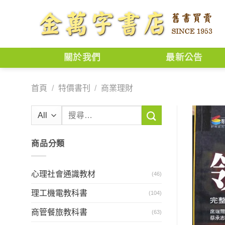
Skip
to
content
關於我們
最新公告
首頁
/
特價書刊
/
商業理財
搜
尋
關
商品分類
鍵
字:
心理社會通識教材
(46)
理工機電教科書
(104)
商管餐旅教科書
(63)