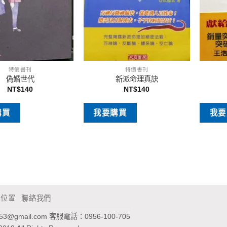
特價書刊
特價書刊
偽婚世代
新派命理真訣
NT$
140
NT$
140
購買
我要購買
我要
通位置
聯絡我們
953@gmail.com
客服電話：0956-100-705