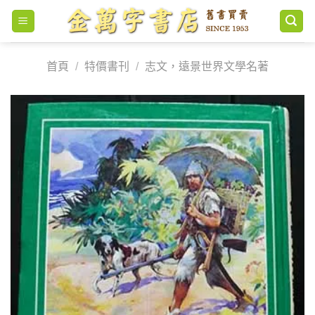
Skip
to
content
首頁
/
特價書刊
/
志文，遠景世界文學名著