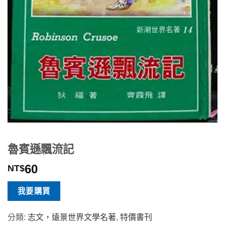
魯賓遜飄流記
60
NT$
我要購買
分類:
志文，遠景世界文學名著
,
特價書刊