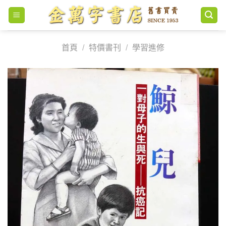
Skip
to
content
首頁
/
特價書刊
/
學習進修