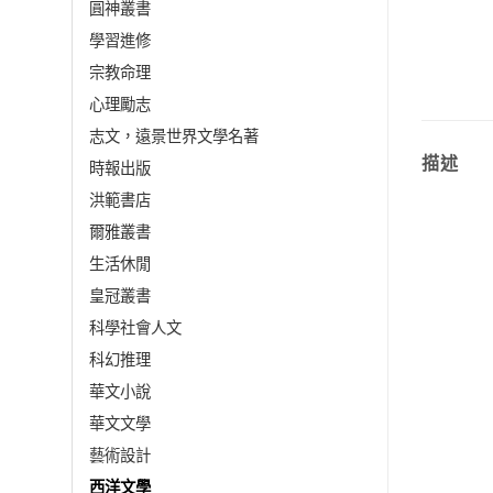
圓神叢書
學習進修
宗教命理
心理勵志
志文，遠景世界文學名著
描述
時報出版
洪範書店
爾雅叢書
生活休閒
皇冠叢書
科學社會人文
科幻推理
華文小說
華文文學
藝術設計
西洋文學