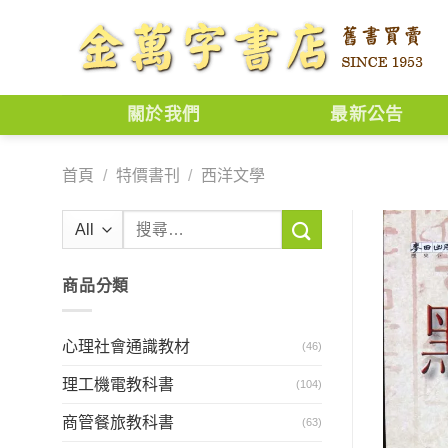
Skip
to
content
關於我們
最新公告
首頁
/
特價書刊
/
西洋文學
搜
尋
關
商品分類
鍵
字:
心理社會通識教材
(46)
理工機電教科書
(104)
商管餐旅教科書
(63)