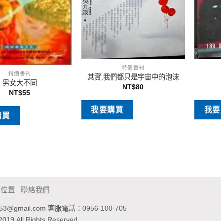
特價書刊
特價書刊
其實,我們都只是宇宙中的泡沫
男女大不同
NT$
80
NT$
55
我要購買
我要
購買
通位置
聯絡我們
953@gmail.com
客服電話：0956-100-705
2019 All Rights Reserved.