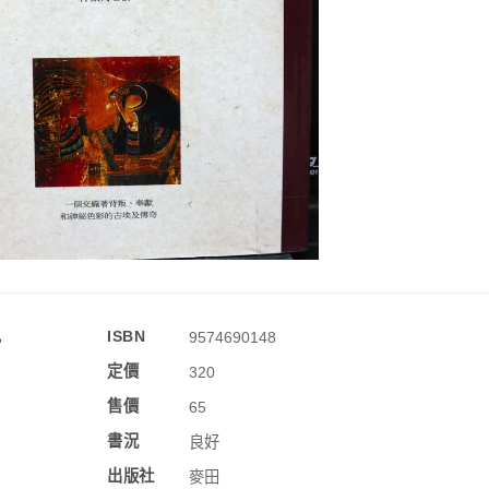
訊
ISBN
9574690148
定價
320
售價
65
書況
良好
出版社
麥田