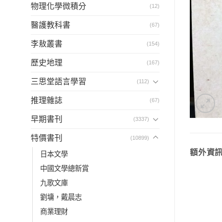
物理化學微積分
(12)
醫護教科書
(67)
李敖叢書
(154)
歷史地理
(167)
三思堂語言學習
(112)
推理雜誌
(67)
早期書刊
(3337)
特價書刊
(10899)
額外資
日本文學
中國文學總新賞
九歌文庫
劉墉，戴晨志
商業理財