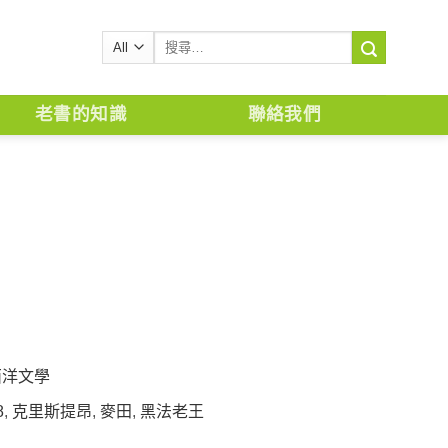
搜
尋
關
鍵
老書的知識
聯絡我們
字:
西洋文學
8
,
克里斯提昂
,
麥田
,
黑法老王