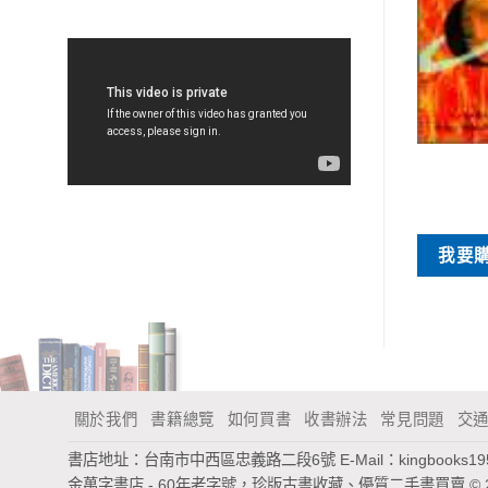
特價書刊
特價書刊
養生長壽詞解
單身薏惠
NT$
50
NT$
35
買
我要購買
我要
關於我們
書籍總覽
如何買書
收書辦法
常見問題
交
書店地址：台南市中西區忠義路二段6號
E-Mail：
kingbooks1
金萬字書店 - 60年老字號，珍版古書收藏、優質二手書買賣
© 