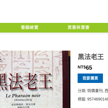
書籍總覽
買書與賣書
黑法老王
65
NT$
我要購買
分類:
特價書刊
,
標籤:
957469014