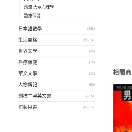
遠流 大眾心理學
醫療保健
日本語數學
(263)
生活風格
(93)
世界文學
(26)
醫療保健
(18)
相關商
華文文學
(12)
人物傳記
(50)
劍橋牛津英文書
(7)
棋藝用書
(61)