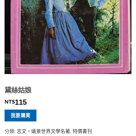
黛絲姑娘
115
NT$
我要購買
分類:
志文，遠景世界文學名著
,
特價書刊