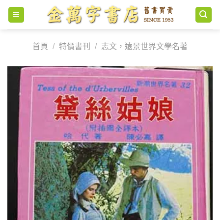
Skip
to
content
首頁
/
特價書刊
/
志文，遠景世界文學名著